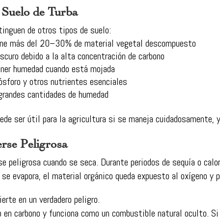
l Suelo de Turba
tinguen de otros tipos de suelo:
ene más del 20–30% de material vegetal descompuesto
scuro debido a la alta concentración de carbono
ener humedad cuando está mojada
ósforo y otros nutrientes esenciales
grandes cantidades de humedad
uede ser útil para la agricultura si se maneja cuidadosamente, 
rse Peligrosa
rse peligrosa cuando se seca. Durante periodos de sequía o cal
 se evapora, el material orgánico queda expuesto al oxígeno y 
rte en un verdadero peligro.
co en carbono y funciona como un combustible natural oculto. S